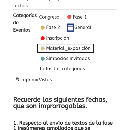
fechas.
Categorías
Congreso
Fase 1
de
Fase 2
General
Eventos
Inscripción
Material_exposición
Simposios invitados
Todas las categorías
Imprimir
Vistas
Recuerde las siguientes fechas,
que son improrrogables.
1. Respecto al envío de textos de la fase
1 (resúmenes ampliados que se