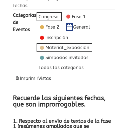
fechas.
Categorías
Congreso
Fase 1
de
Fase 2
General
Eventos
Inscripción
Material_exposición
Simposios invitados
Todas las categorías
Imprimir
Vistas
Recuerde las siguientes fechas,
que son improrrogables.
1. Respecto al envío de textos de la fase
1 (resúmenes ampliados que se