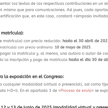
entar los textos de las respectivas contribuciones en un si
 el mismo que para comunicaciones. Así pues, cada aporta
certificación que, en este caso, constará «simposio invitad
 matrícula):
de matrícula) con precio reducido:
hasta el 30 abril de 20
matrícula) con precio ordinario:
10 de mayo de 2025
.
pagar la matrícula y, al menos, una autora o autor de ca
o la inscripción y pago de matrícula
hasta el día 30 de a
ra la exposición en el Congreso:
ra cualquier modalidad (virtual o presencial), así como ti
ada I+D+i). En el apartado 3 de «
Proceso de envío
» se expl
 12 y 13 de junio de 2025 (modalidad virtual y prese