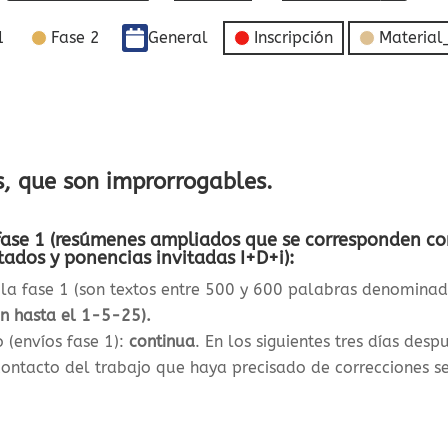
1
Fase 2
General
Inscripción
Material
s, que son improrrogables.
a fase 1 (resúmenes ampliados que se corresponden co
tados y ponencias invitadas I+D+i):
e la fase 1 (son textos entre 500 y 600 palabras denomin
n hasta el 1-5-25).
 (envíos fase 1)
:
continua
. En los siguientes tres días desp
contacto del trabajo que haya precisado de correcciones s