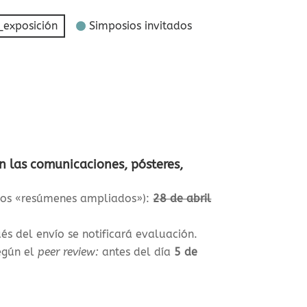
_exposición
Simposios invitados
n las comunicaciones, pósteres,
ados «resúmenes ampliados»)
:
28 de abril
ués del envío se notificará evaluación.
egún el
peer review:
antes del día
5 de