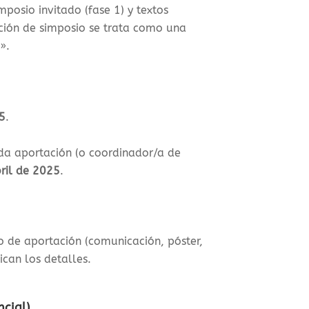
mposio invitado (fase 1) y textos
ción de simposio se trata como una
o».
25
.
da aportación (o coordinador/a de
bril de 2025
.
po de aportación (comunicación, póster,
ican los detalles.
ncial)