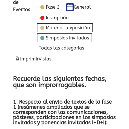
de
Fase 2
General
Eventos
Inscripción
Material_exposición
Simposios invitados
Todas las categorías
Imprimir
Vistas
Recuerde las siguientes fechas,
que son improrrogables.
1. Respecto al envío de textos de la fase
1 (resúmenes ampliados que se
corresponden con las comunicaciones,
pósteres, participaciones en los simposios
invitados y ponencias invitadas I+D+i):