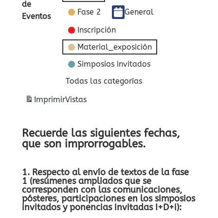
de
Fase 2
General
Eventos
Inscripción
Material_exposición
Simposios invitados
Todas las categorías
Imprimir
Vistas
Recuerde las siguientes fechas,
que son improrrogables.
1. Respecto al envío de textos de la fase
1 (resúmenes ampliados que se
corresponden con las comunicaciones,
pósteres, participaciones en los simposios
invitados y ponencias invitadas I+D+i):