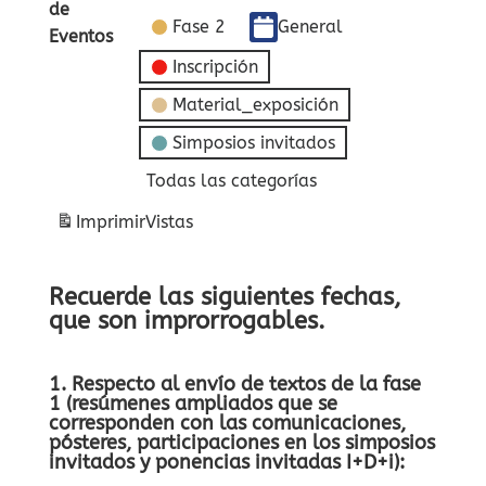
de
Fase 2
General
Eventos
Inscripción
Material_exposición
Simposios invitados
Todas las categorías
Imprimir
Vistas
Recuerde las siguientes fechas,
que son improrrogables.
1. Respecto al envío de textos de la fase
1 (resúmenes ampliados que se
corresponden con las comunicaciones,
pósteres, participaciones en los simposios
invitados y ponencias invitadas I+D+i):