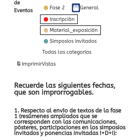
de
Fase 2
General
Eventos
Inscripción
Material_exposición
Simposios invitados
Todas las categorías
Imprimir
Vistas
Recuerde las siguientes fechas,
que son improrrogables.
1. Respecto al envío de textos de la fase
1 (resúmenes ampliados que se
corresponden con las comunicaciones,
pósteres, participaciones en los simposios
invitados y ponencias invitadas I+D+i):