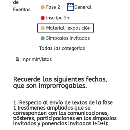
de
Fase 2
General
Eventos
Inscripción
Material_exposición
Simposios invitados
Todas las categorías
Imprimir
Vistas
Recuerde las siguientes fechas,
que son improrrogables.
1. Respecto al envío de textos de la fase
1 (resúmenes ampliados que se
corresponden con las comunicaciones,
pósteres, participaciones en los simposios
invitados y ponencias invitadas I+D+i):