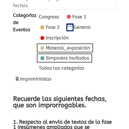
fechas.
Categorías
Congreso
Fase 1
de
Fase 2
General
Eventos
Inscripción
Material_exposición
Simposios invitados
Todas las categorías
Imprimir
Vistas
Recuerde las siguientes fechas,
que son improrrogables.
1. Respecto al envío de textos de la fase
1 (resúmenes ampliados que se