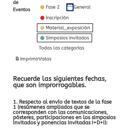
de
Fase 2
General
Eventos
Inscripción
Material_exposición
Simposios invitados
Todas las categorías
Imprimir
Vistas
Recuerde las siguientes fechas,
que son improrrogables.
1. Respecto al envío de textos de la fase
1 (resúmenes ampliados que se
corresponden con las comunicaciones,
pósteres, participaciones en los simposios
invitados y ponencias invitadas I+D+i):