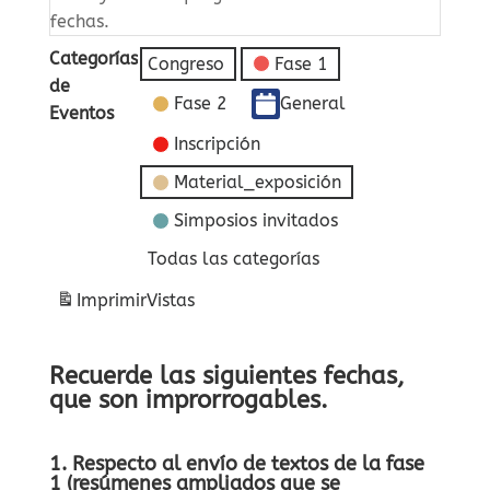
fechas.
Categorías
Congreso
Fase 1
de
Fase 2
General
Eventos
Inscripción
Material_exposición
Simposios invitados
Todas las categorías
Imprimir
Vistas
Recuerde las siguientes fechas,
que son improrrogables.
1. Respecto al envío de textos de la fase
1 (resúmenes ampliados que se