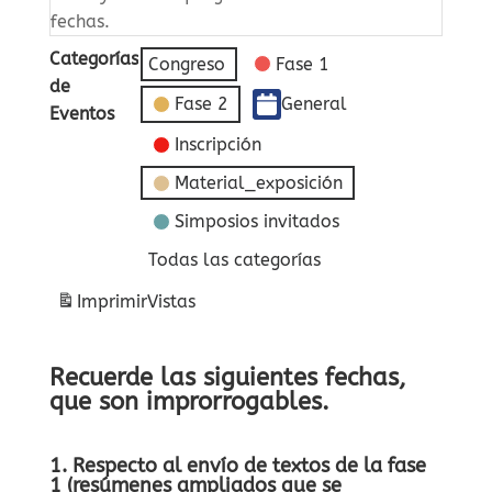
fechas.
Categorías
Congreso
Fase 1
de
Fase 2
General
Eventos
Inscripción
Material_exposición
Simposios invitados
Todas las categorías
Imprimir
Vistas
Recuerde las siguientes fechas,
que son improrrogables.
1. Respecto al envío de textos de la fase
1 (resúmenes ampliados que se