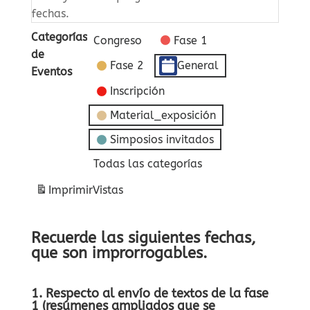
fechas.
Categorías
Congreso
Fase 1
de
Fase 2
General
Eventos
Inscripción
Material_exposición
Simposios invitados
Todas las categorías
Imprimir
Vistas
Recuerde las siguientes fechas,
que son improrrogables.
1. Respecto al envío de textos de la fase
1 (resúmenes ampliados que se