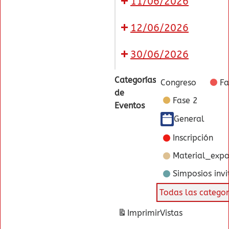
11/06/2026
12/06/2026
30/06/2026
Categorías
Congreso
Fa
de
Fase 2
Eventos
General
Inscripción
Material_expo
Simposios inv
Todas las categor
Imprimir
Vistas