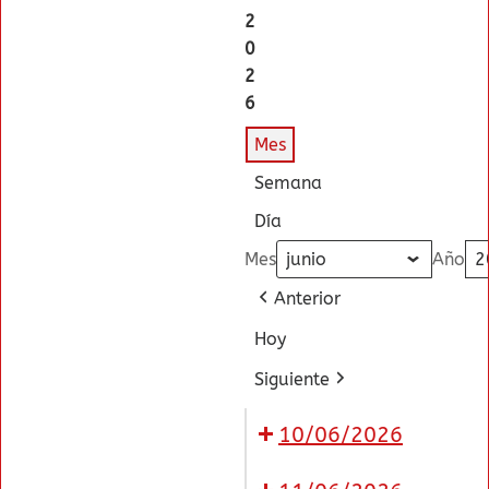
2
0
2
6
Mes
Semana
Día
Mes
Año
Anterior
Hoy
Siguiente
10/06/2026