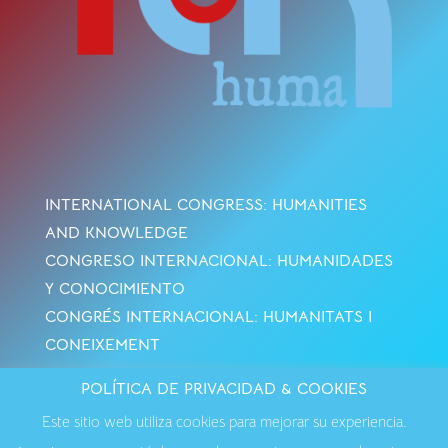
INTERNATIONAL CONGRESS: HUMANITIES
AND KNOWLEDGE
CONGRESO INTERNACIONAL: HUMANIDADES
Y CONOCIMIENTO
CONGRÉS INTERNACIONAL: HUMANITATS I
CONEIXEMENT
POLÍTICA DE PRIVACIDAD & COOKIES
Avisos Legales
·
Política de Cookies
·
Política de
Este sitio web utiliza cookies para mejorar su experiencia.
Privacidad
·
Contactar