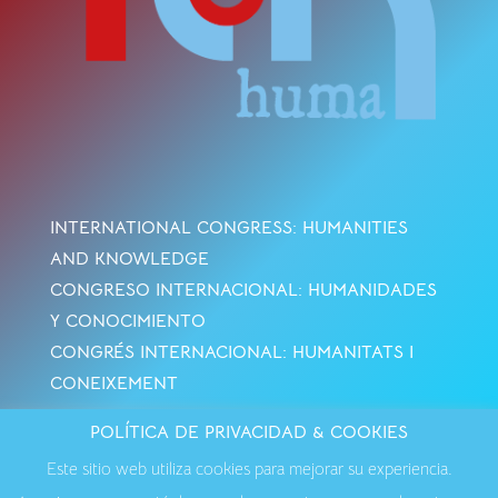
INTERNATIONAL CONGRESS: HUMANITIES
AND KNOWLEDGE
CONGRESO INTERNACIONAL: HUMANIDADES
Y CONOCIMIENTO
CONGRÉS INTERNACIONAL: HUMANITATS I
CONEIXEMENT
POLÍTICA DE PRIVACIDAD & COOKIES
Avisos Legales
·
Política de Cookies
·
Política de
Este sitio web utiliza cookies para mejorar su experiencia.
Privacidad
·
Contactar