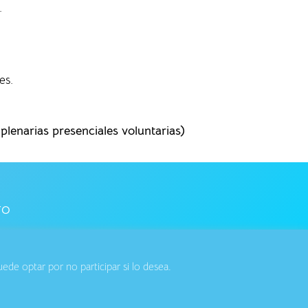
.
es.
lenarias presenciales voluntarias)
TO
de optar por no participar si lo desea.
ar