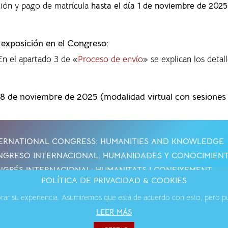
ción y pago de matrícula
hasta el día 1 de noviembre de 2025
a exposición en el Congreso:
 En el apartado 3 de «
Proceso de envío
» se explican los detall
28 de noviembre de 2025 (modalidad virtual con sesiones p
ERNATIONAL CONGRESS: HUMANITIES AND KNOWLEDGE
GRESO INTERNACIONAL: HUMANIDADES Y CONOCIMIEN
GRÉS INTERNACIONAL: HUMANITATS I CONEIXEMENT
POLÍTICA DE PRIVACIDAD & COOKIES
jorar su experiencia. Asumiremos que está de acuerdo con esto, pero pue
os Legales
·
Política de Cookies
·
Política de Privacidad
·
Contact
LEER MÁS