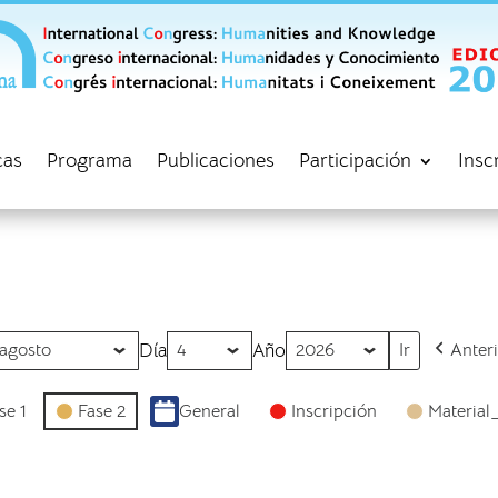
cas
Programa
Publicaciones
Participación
Insc
Día
Año
Anter
se 1
Fase 2
General
Inscripción
Material