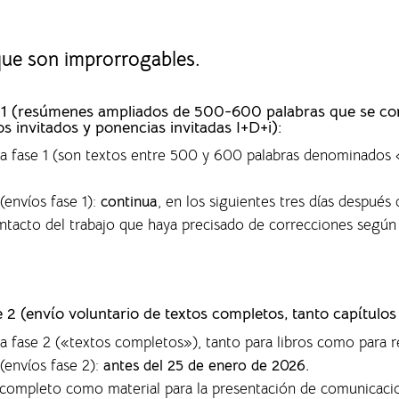
 que son improrrogables.
ase 1 (resúmenes ampliados de 500-600 palabras que se c
os invitados y ponencias invitadas I+D+i):
 la fase 1 (son textos entre 500 y 600 palabras denominado
(envíos fase 1)
:
continua
, en los siguientes tres días después 
ontacto del trabajo que haya precisado de correcciones según
se 2 (envío voluntario de textos completos,
tanto capítulos
la fase 2 («textos completos»), tanto para libros como para r
(envíos fase 2):
antes del 25 de enero de 2026.
o completo como material para la presentación de comunicaci