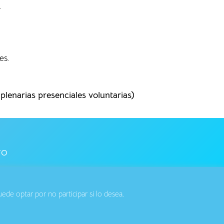
.
es.
lenarias presenciales voluntarias)
TO
de optar por no participar si lo desea.
ar