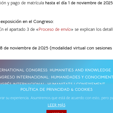
ción y pago de matrícula
hasta el día 1 de noviembre de 2025
a exposición en el Congreso:
 En el apartado 3 de «
Proceso de envío
» se explican los detall
28 de noviembre de 2025 (modalidad virtual con sesiones p
ERNATIONAL CONGRESS: HUMANITIES AND KNOWLEDGE
GRESO INTERNACIONAL: HUMANIDADES Y CONOCIMIEN
GRÉS INTERNACIONAL: HUMANITATS I CONEIXEMENT
POLÍTICA DE PRIVACIDAD & COOKIES
jorar su experiencia. Asumiremos que está de acuerdo con esto, pero pue
os Legales
·
Política de Cookies
·
Política de Privacidad
·
Contact
LEER MÁS