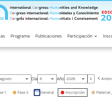
cas
Programa
Publicaciones
Participación
Insc
Día
Año
Anter
se 1
Fase 2
General
Inscripción
Material