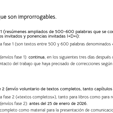
 que son improrrogables.
ase 1 (resúmenes ampliados de 500-600 palabras que se c
os invitados y ponencias invitadas I+D+i):
 la fase 1 (son textos entre 500 y 600 palabras denominado
(envíos fase 1)
:
continua
, en los siguientes tres días después 
ontacto del trabajo que haya precisado de correcciones según
se 2 (envío voluntario de textos completos,
tanto capítulos
la fase 2 («textos completos»), tanto para libros como para r
(envíos fase 2):
antes del 25 de enero de 2026.
o completo como material para la presentación de comunicaci