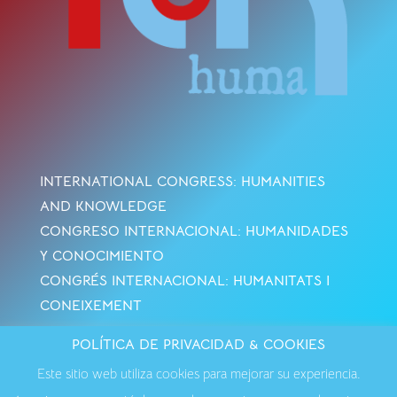
INTERNATIONAL CONGRESS: HUMANITIES
AND KNOWLEDGE
CONGRESO INTERNACIONAL: HUMANIDADES
Y CONOCIMIENTO
CONGRÉS INTERNACIONAL: HUMANITATS I
CONEIXEMENT
POLÍTICA DE PRIVACIDAD & COOKIES
Avisos Legales
·
Política de Cookies
·
Política de
Este sitio web utiliza cookies para mejorar su experiencia.
Privacidad
·
Contactar