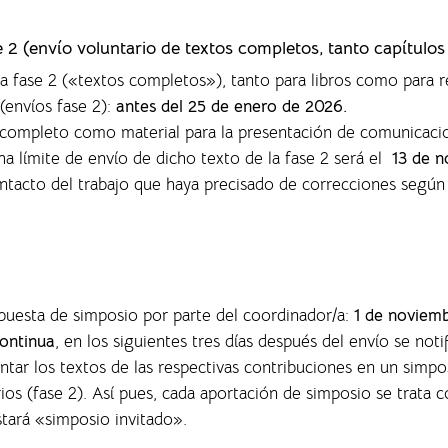
se 2 (envío voluntario de textos completos,
tanto capítulos
la fase 2 («textos completos»), tanto para libros como para r
(envíos fase 2):
antes del 25 de enero de 2026.
o completo como material para la presentación de comunicaci
ha límite de envío de dicho texto de la fase 2 será el
13 de n
ontacto del trabajo que haya precisado de correcciones según
opuesta de simposio por parte del coordinador/a:
1 de noviem
ontinua
, en los siguientes tres días después del envío se noti
entar los textos de las respectivas contribuciones en un sim
rios (fase 2). Así pues, cada aportación de simposio se trata
nstará «simposio invitado».