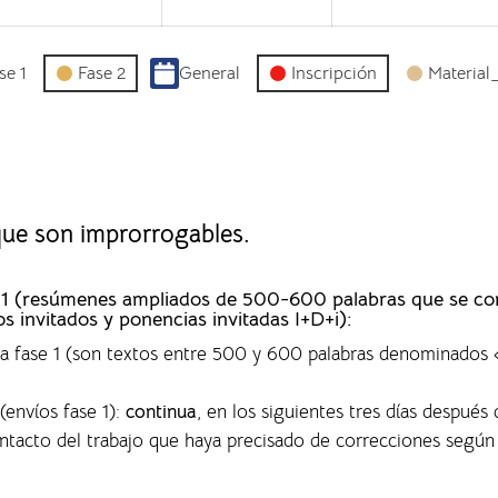
se 1
Fase 2
General
Inscripción
Material
 que son improrrogables.
ase 1 (resúmenes ampliados de 500-600 palabras que se c
os invitados y ponencias invitadas I+D+i):
 la fase 1 (son textos entre 500 y 600 palabras denominado
(envíos fase 1)
:
continua
, en los siguientes tres días después 
ontacto del trabajo que haya precisado de correcciones según