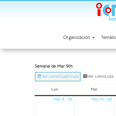
Organización
Temáti
Semana de Mar 9th
Ver como
Cuadrícula
Ver como
Lista
Lun
Mar
lunes
martes
Mar 9, '26
Mar 10, '26
09/03/2026
1