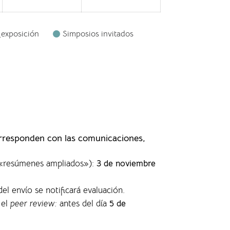
_exposición
Simposios invitados
orresponden con las comunicaciones,
s «resúmenes ampliados»)
:
3 de noviembre
del envío se notificará evaluación.
 el
peer review:
antes del día
5 de