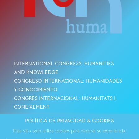
INTERNATIONAL CONGRESS: HUMANITIES
AND KNOWLEDGE
CONGRESO INTERNACIONAL: HUMANIDADES
Y CONOCIMIENTO
CONGRÉS INTERNACIONAL: HUMANITATS I
CONEIXEMENT
POLÍTICA DE PRIVACIDAD & COOKIES
Avisos Legales
·
Política de Cookies
·
Política de
Este sitio web utiliza cookies para mejorar su experiencia.
Privacidad
·
Contactar