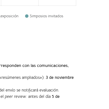
_exposición
Simposios invitados
orresponden con las comunicaciones,
s «resúmenes ampliados»)
:
3 de noviembre
del envío se notificará evaluación.
 el
peer review:
antes del día
5 de