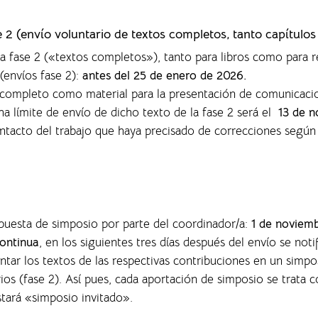
se 2 (envío voluntario de textos completos,
tanto capítulos
la fase 2 («textos completos»), tanto para libros como para r
(envíos fase 2):
antes del 25 de enero de 2026.
o completo como material para la presentación de comunicaci
ha límite de envío de dicho texto de la fase 2 será el
13 de n
ontacto del trabajo que haya precisado de correcciones según
opuesta de simposio por parte del coordinador/a:
1 de noviem
ontinua
, en los siguientes tres días después del envío se noti
entar los textos de las respectivas contribuciones en un sim
rios (fase 2). Así pues, cada aportación de simposio se trata
nstará «simposio invitado».