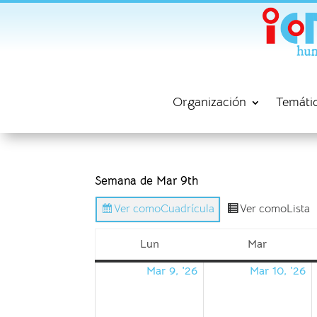
Organización
Temáti
Semana de Mar 9th
Ver como
Cuadrícula
Ver como
Lista
Lun
Mar
lunes
martes
Mar 9, '26
Mar 10, '26
09/03/2026
1