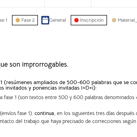
se 1
Fase 2
General
Inscripción
Material
 que son improrrogables.
ase 1 (resúmenes ampliados de 500-600 palabras que se c
os invitados y ponencias invitadas I+D+i):
 la fase 1 (son textos entre 500 y 600 palabras denominado
(envíos fase 1)
:
continua
, en los siguientes tres días después 
ontacto del trabajo que haya precisado de correcciones según