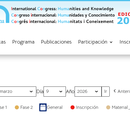
cas
Programa
Publicaciones
Participación
Insc
Día
Año
Anter
se 1
Fase 2
General
Inscripción
Material