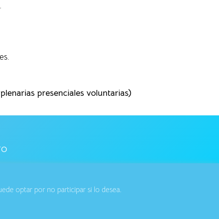
.
es.
lenarias presenciales voluntarias)
TO
de optar por no participar si lo desea.
ar