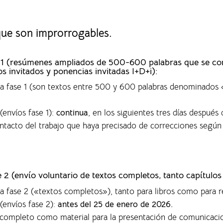
 que son improrrogables.
ase 1 (resúmenes ampliados de 500-600 palabras que se c
os invitados y ponencias invitadas I+D+i):
 la fase 1 (son textos entre 500 y 600 palabras denominado
(envíos fase 1)
:
continua
, en los siguientes tres días después 
ontacto del trabajo que haya precisado de correcciones según
se 2 (envío voluntario de textos completos,
tanto capítulos
la fase 2 («textos completos»), tanto para libros como para r
(envíos fase 2):
antes del 25 de enero de 2026.
o completo como material para la presentación de comunicaci