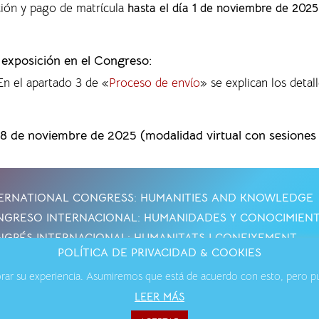
ción y pago de matrícula
hasta el día 1 de noviembre de 2025
a exposición en el Congreso:
 En el apartado 3 de «
Proceso de envío
» se explican los detall
28 de noviembre de 2025 (modalidad virtual con sesiones p
ERNATIONAL CONGRESS: HUMANITIES AND KNOWLEDGE
GRESO INTERNACIONAL: HUMANIDADES Y CONOCIMIEN
GRÉS INTERNACIONAL: HUMANITATS I CONEIXEMENT
POLÍTICA DE PRIVACIDAD & COOKIES
jorar su experiencia. Asumiremos que está de acuerdo con esto, pero pue
os Legales
·
Política de Cookies
·
Política de Privacidad
·
Contact
LEER MÁS