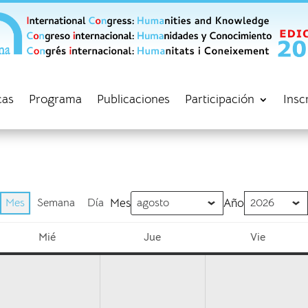
cas
Programa
Publicaciones
Participación
Insc
Mes
Semana
Día
Mes
Año
Mié
Jue
Vie
miércoles
jueves
viernes