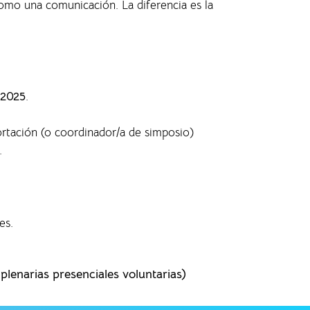
 como una comunicación. La diferencia es la
 2025
.
ortación (o coordinador/a de simposio)
.
es.
lenarias presenciales voluntarias)