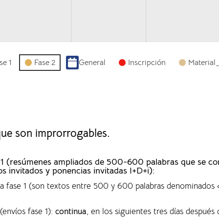
se 1
Fase 2
General
Inscripción
Material
 que son improrrogables.
ase 1 (resúmenes ampliados de 500-600 palabras que se c
os invitados y ponencias invitadas I+D+i):
 la fase 1 (son textos entre 500 y 600 palabras denominado
(envíos fase 1)
:
continua
, en los siguientes tres días después 