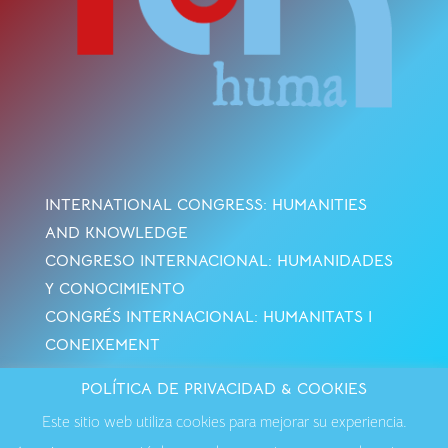
INTERNATIONAL CONGRESS: HUMANITIES
AND KNOWLEDGE
CONGRESO INTERNACIONAL: HUMANIDADES
Y CONOCIMIENTO
CONGRÉS INTERNACIONAL: HUMANITATS I
CONEIXEMENT
POLÍTICA DE PRIVACIDAD & COOKIES
Avisos Legales
·
Política de Cookies
·
Política de
Este sitio web utiliza cookies para mejorar su experiencia.
Privacidad
·
Contactar