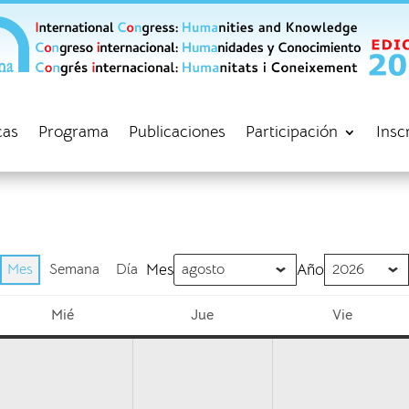
cas
Programa
Publicaciones
Participación
Insc
Mes
Semana
Día
Mes
Año
Mié
Jue
Vie
miércoles
jueves
viernes