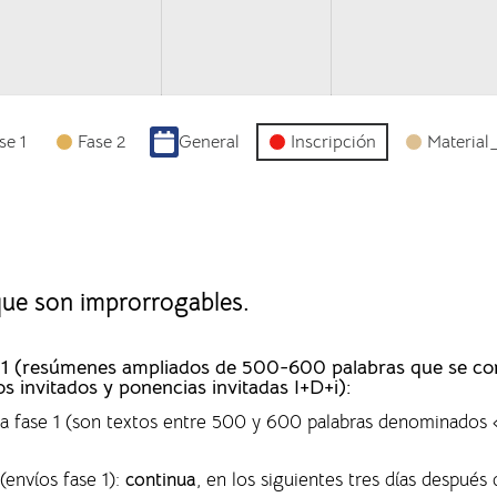
se 1
Fase 2
General
Inscripción
Material
 que son improrrogables.
ase 1 (resúmenes ampliados de 500-600 palabras que se c
os invitados y ponencias invitadas I+D+i):
 la fase 1 (son textos entre 500 y 600 palabras denominado
(envíos fase 1)
:
continua
, en los siguientes tres días después 