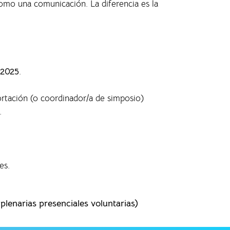
 como una comunicación. La diferencia es la
 2025
.
ortación (o coordinador/a de simposio)
.
es.
lenarias presenciales voluntarias)