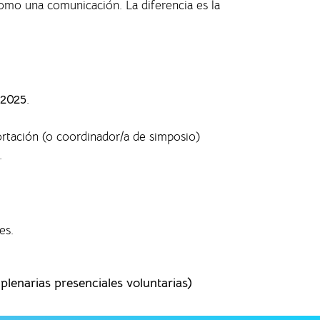
 como una comunicación. La diferencia es la
 2025
.
ortación (o coordinador/a de simposio)
.
es.
lenarias presenciales voluntarias)