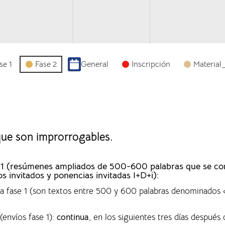
se 1
Fase 2
General
Inscripción
Material
 que son improrrogables.
ase 1 (resúmenes ampliados de 500-600 palabras que se c
os invitados y ponencias invitadas I+D+i):
 la fase 1 (son textos entre 500 y 600 palabras denominado
(envíos fase 1)
:
continua
, en los siguientes tres días después 