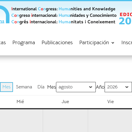
cas
Programa
Publicaciones
Participación
Insc
Mes
Semana
Día
Mes
Año
Mié
Jue
Vie
miércoles
jueves
viernes