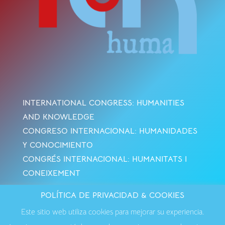
INTERNATIONAL CONGRESS: HUMANITIES
AND KNOWLEDGE
CONGRESO INTERNACIONAL: HUMANIDADES
Y CONOCIMIENTO
CONGRÉS INTERNACIONAL: HUMANITATS I
CONEIXEMENT
POLÍTICA DE PRIVACIDAD & COOKIES
Avisos Legales
·
Política de Cookies
·
Política de
Este sitio web utiliza cookies para mejorar su experiencia.
Privacidad
·
Contactar