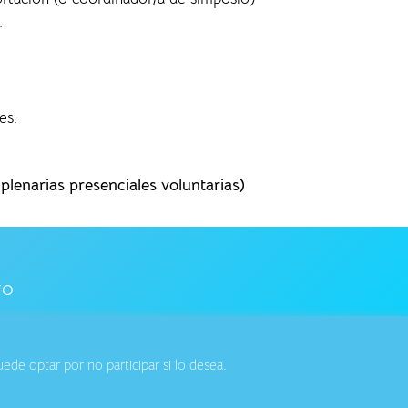
.
es.
lenarias presenciales voluntarias)
TO
de optar por no participar si lo desea.
ar