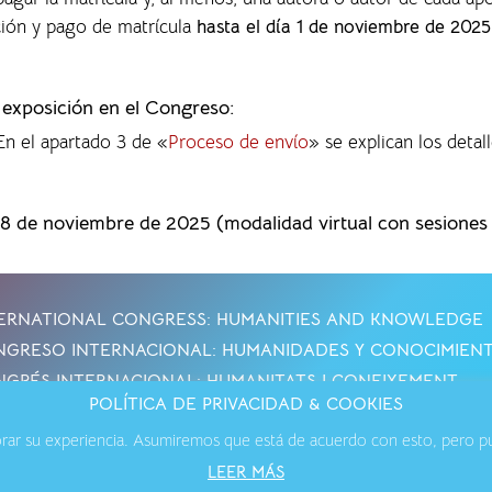
ción y pago de matrícula
hasta el día 1 de noviembre de 2025
a exposición en el Congreso:
 En el apartado 3 de «
Proceso de envío
» se explican los detall
28 de noviembre de 2025 (modalidad virtual con sesiones p
ERNATIONAL CONGRESS: HUMANITIES AND KNOWLEDGE
GRESO INTERNACIONAL: HUMANIDADES Y CONOCIMIEN
GRÉS INTERNACIONAL: HUMANITATS I CONEIXEMENT
POLÍTICA DE PRIVACIDAD & COOKIES
jorar su experiencia. Asumiremos que está de acuerdo con esto, pero pue
os Legales
·
Política de Cookies
·
Política de Privacidad
·
Contact
LEER MÁS