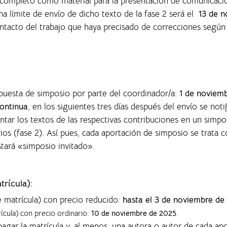
o completo como material para la presentación de comunicaci
ha límite de envío de dicho texto de la fase 2 será el
13 de n
ontacto del trabajo que haya precisado de correcciones según
opuesta de simposio por parte del coordinador/a:
1 de noviem
ontinua
, en los siguientes tres días después del envío se noti
entar los textos de las respectivas contribuciones en un sim
rios (fase 2). Así pues, cada aportación de simposio se trata
nstará «simposio invitado».
trícula):
e matrícula) con precio reducido:
hasta el 3 de noviembre de
rícula) con precio ordinario:
10 de noviembre de 2025
.
agar la matrícula y, al menos, una autora o autor de cada ap