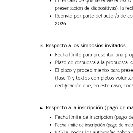
En el caso de que se envíe el text
presentación de diapositivas), la f
ec
Reenvío por parte del autor/a de c
2026
.
3. Respecto a los simposios invitados:
Fecha límite para presentar una pr
Plazo de respuesta a la propuesta:
c
El plazo y procedimiento para pres
(fase 1) y textos completos volunta
certificación que, en este caso, co
4.
Respecto a la inscripción (pago de ma
Fecha límite de inscripción (pago d
Fecha límite de inscripción (pago de mat
NOTA: todos los autores/as deben p