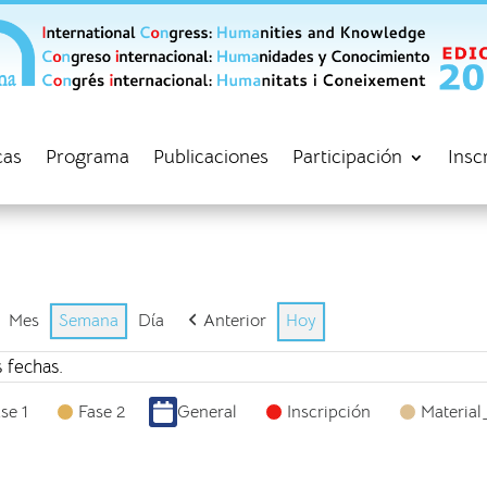
cas
Programa
Publicaciones
Participación
Insc
Mes
Semana
Día
Anterior
Hoy
 fechas.
se 1
Fase 2
General
Inscripción
Material