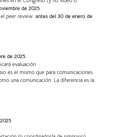
ones en el Congreso (y no vídeo o
oviembre de 2025
.
 el
peer review:
antes del 30 de enero de
bre de 2025
.
ficará evaluación.
posio es el mismo que para comunicaciones
 como una comunicación. La diferencia es la
 2025
.
ortación (o coordinador/a de simposio)