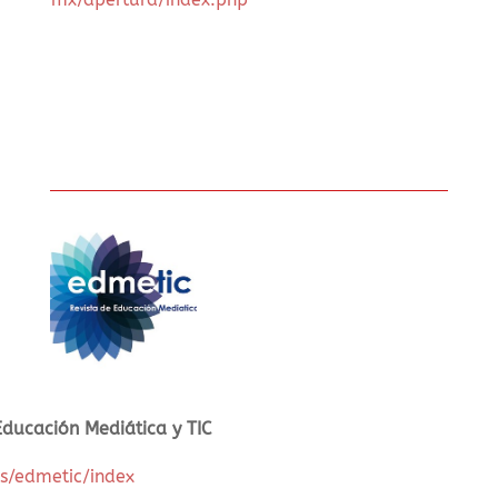
nce)
ón)
Educación Mediática y TIC
es/edmetic/index