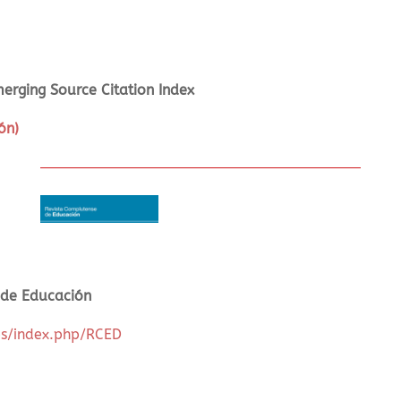
erging Source Citation Index
ón)
 de Educación
.es/index.php/RCED