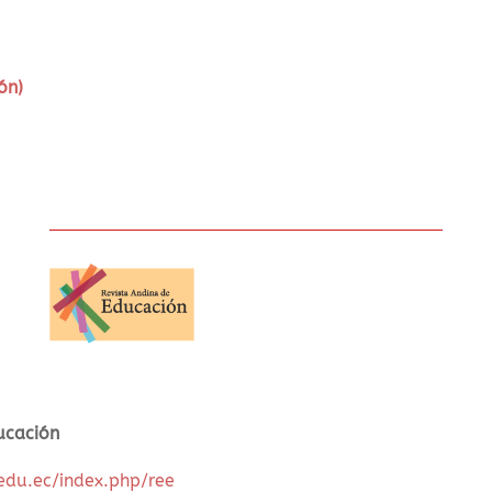
ón)
ucación
.edu.ec/index.php/ree