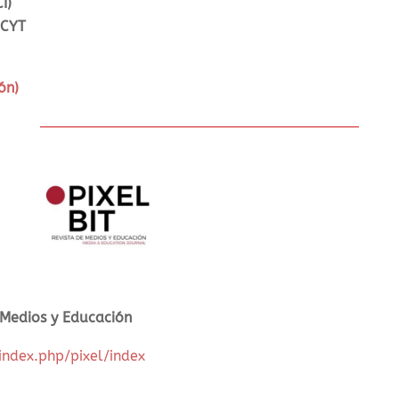
I)
ECYT
ón)
 Medios y Educación
/index.php/pixel/index