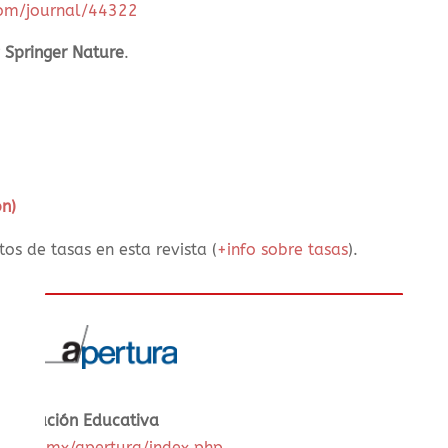
.com/journal/44322
r
Springer Nature
.
ón)
os de tasas en esta revista (
+info sobre tasas
).
 Innovación Educativa
l.udg.mx/apertura/index.php