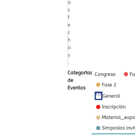
a
s
f
e
c
h
a
s
.
Categorías
Congreso
Fa
de
Fase 2
Eventos
General
Inscripción
Material_expo
Simposios inv