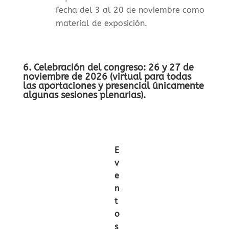
fecha del 3 al 20 de noviembre como
material de exposición.
6. Celebración del congreso: 26 y 27 de
noviembre
de 2026
(virtual para todas
las aportaciones y presencial únicamente
algunas sesiones plenarias).
E
v
e
n
t
o
s