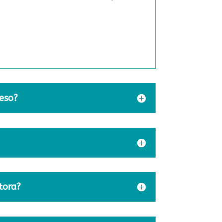
reso?
tora?