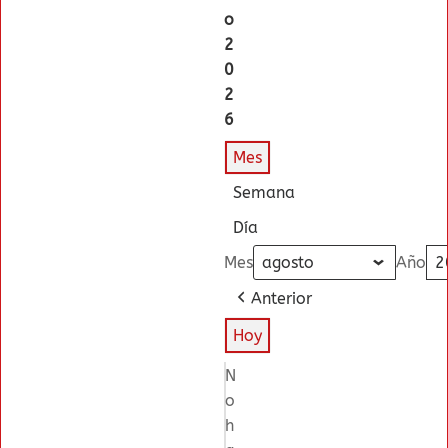
o
2
0
2
6
Mes
Semana
Día
Mes
Año
Anterior
Hoy
N
o
h