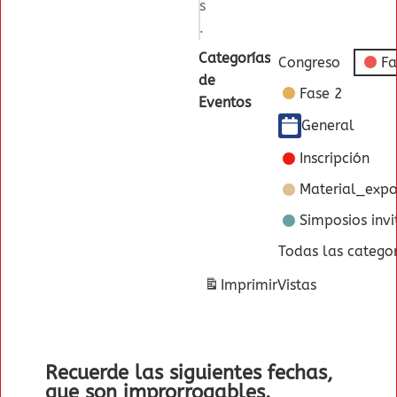
s
.
Categorías
Congreso
Fa
de
Fase 2
Eventos
General
Inscripción
Material_expo
Simposios inv
Todas las categor
Imprimir
Vistas
Recuerde las siguientes fechas,
que son improrrogables.