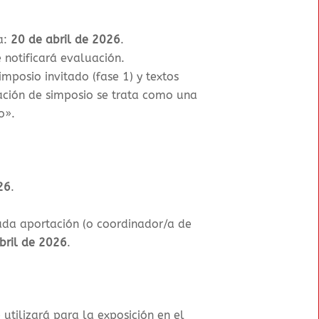
a:
20 de abril de 2026
.
e notificará evaluación.
mposio invitado (fase 1) y textos
ación de simposio se trata como una
do».
26
.
ada aportación (o coordinador/a de
abril de 2026
.
 utilizará para la exposición en el