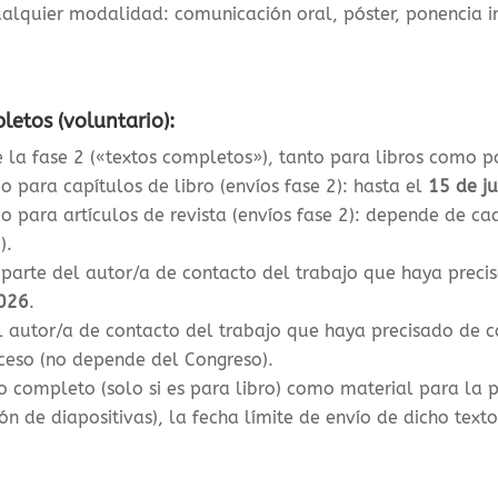
alquier modalidad: comunicación oral, póster, ponencia in
letos (voluntario):
e la fase 2 («textos completos»), tanto para libros como p
o para capítulos de libro (envíos fase 2): hasta el
15 de j
o para artículos de revista (envíos fase 2): depende de ca
).
 parte del autor/a de contacto del trabajo que haya preci
2026
.
l autor/a de contacto del trabajo que haya precisado de c
ceso (no depende del Congreso).
to completo (solo si es para libro) como material para la
n de diapositivas), la f
echa límite de envío de dicho text