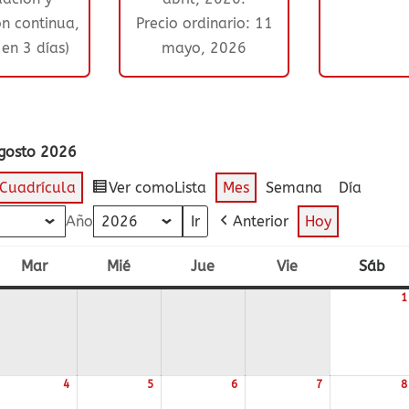
ón continua,
Precio ordinario: 11
en 3 días)
mayo, 2026
agosto 2026
Cuadrícula
Ver como
Lista
Mes
Semana
Día
Año
Anterior
Hoy
Mar
Mié
Jue
Vie
Sáb
s
martes
miércoles
jueves
viernes
sá
1
4
5
6
7
8
/08/2026
04/08/2026
05/08/2026
06/08/2026
07/08/2026