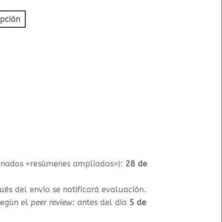
ipción
ominados «resúmenes ampliados»)
:
28 de
pués del envío se notificará evaluación.
según el
peer review:
antes del día
5 de