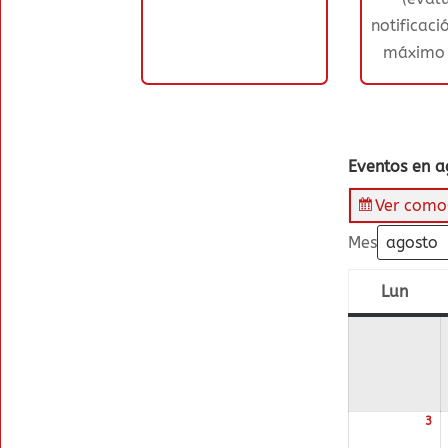
notificaci
máximo 
Eventos en 
Ver como
Mes
Lun
lune
3
03