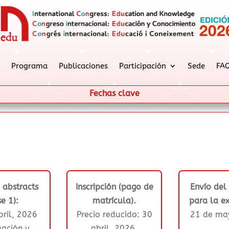
Programa
Publicaciones
Participación
Sede
FA
Fechas clave
 abstracts
Inscripción (pago de
Envío del
se 1):
matrícula).
para la ex
bril, 2026
Precio reducido: 30
21 de ma
uación y
abril, 2026.