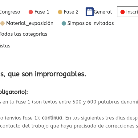
Congreso
Fase 1
Fase 2
General
Inscr
Material_exposición
Simposios invitados
Todas las categorías
istas
as, que son improrrogables.
ligatorio):
ts en la fase 1 (son textos entre 500 y 600 palabras den
o (envíos fase 1)
:
continua
. En los siguientes tres días des
 contacto del trabajo que haya precisado de correcciones 