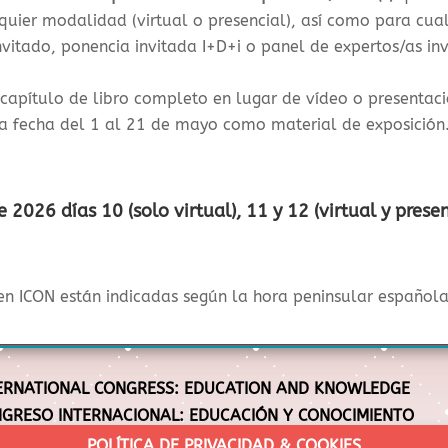
quier modalidad (virtual o presencial), así como para cua
nvitado, ponencia invitada I+D+i o panel de expertos/as in
l capítulo de libro completo en lugar de vídeo o presentaci
ta fecha del 1 al 21 de mayo como material de exposición
de 2026
días 10 (solo virtual), 11 y 12
(virtual y presen
en ICON están indicadas según la hora peninsular española
ERNATIONAL CONGRESS: EDUCATION AND KNOWLEDGE
GRESO INTERNACIONAL: EDUCACIÓN Y CONOCIMIENTO
GRÉS INTERNACIONAL: EDUCACIÓ I CONEIXEMENT
POLÍTICA DE PRIVACIDAD & COOKIES